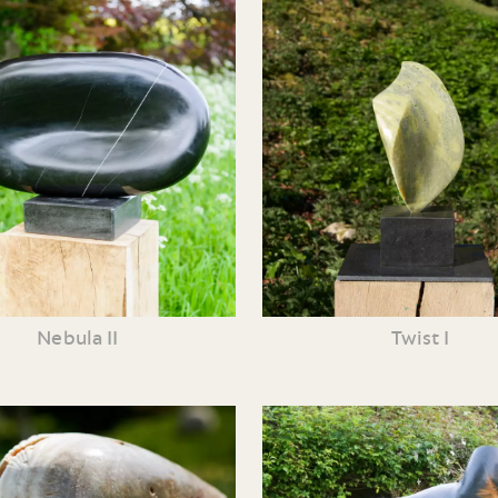
Nebula II
Twist I