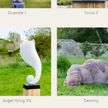
Duende I
Twist II
Angel Wing XX
Destiny