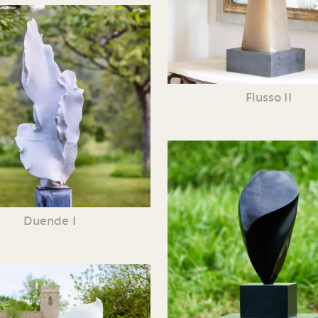
Flusso II
Duende I