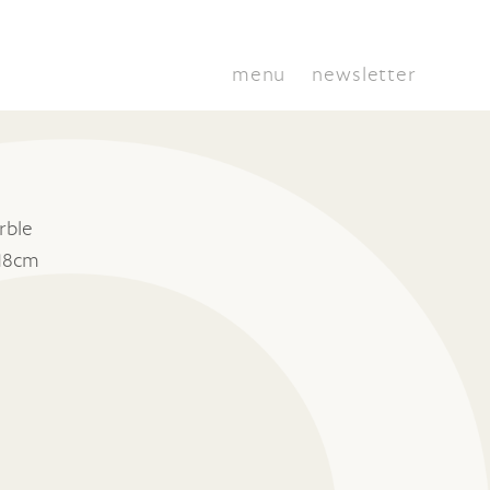
menu
newsletter
rble
 18cm