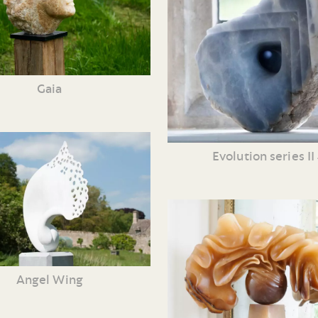
Gaia
Evolution series II
Angel Wing