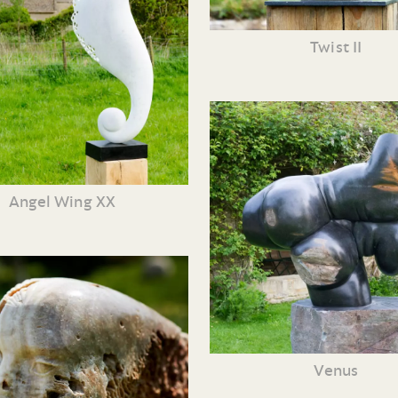
Twist II
Angel Wing XX
Venus