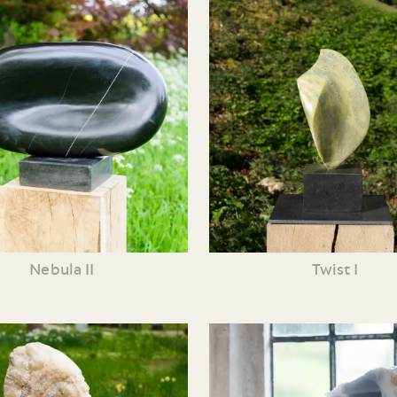
Nebula II
Twist I