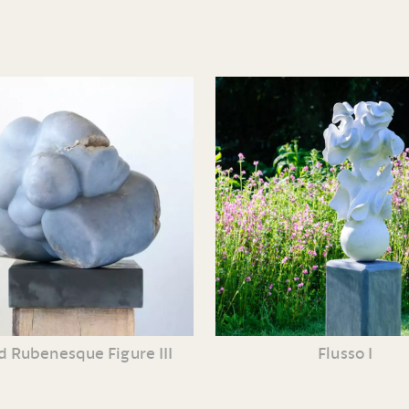
d Rubenesque Figure III
Flusso I