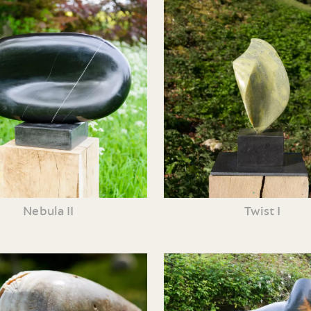
Nebula II
Twist I