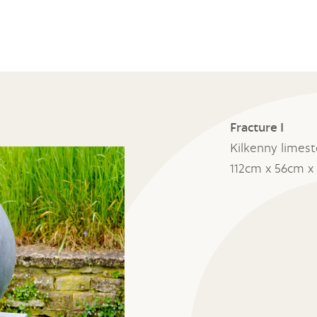
Fracture I
Kilkenny limes
112cm x 56cm x