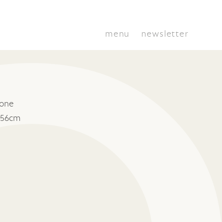
menu
newsletter
tone
 56cm