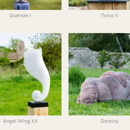
Duende I
Twist II
Angel Wing XX
Destiny