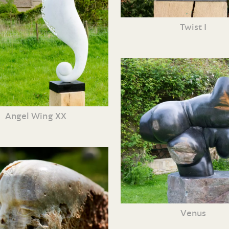
Twist I
Angel Wing XX
Venus