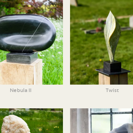
Nebula II
Twist