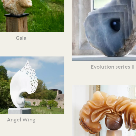
Gaia
Evolution series II
Angel Wing