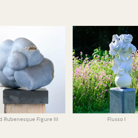
d Rubenesque Figure III
Flusso I