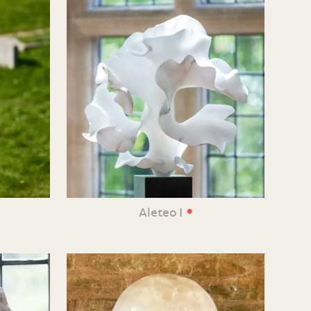
•
Aleteo I