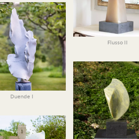
Flusso II
Duende I