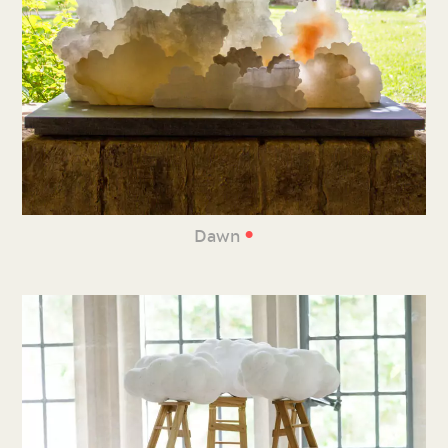
•
Dawn